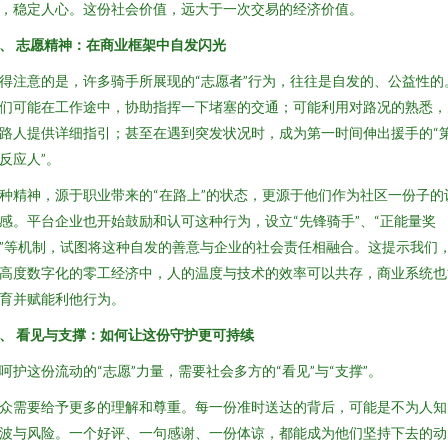
，稳定人心。这份社会价值，远大于一次交易的经济价值。
、 志愿精神：在商业框架中自发闪光
得注意的是，许多骑手所展现的“志愿者”行为，往往是自发的、公益性的
们可能在工作途中，协助指挥一下堵塞的交通；可能利用对路况的熟悉，
路人提供详细指引；甚至在遇到突发状况时，成为第一时间伸出援手的“
反应人”。
种精神，源于职业带来的“在路上”的状态，更源于他们作为社区一份子的
感。平台企业也开始鼓励和认可这种行为，设立“先锋骑手”、“正能量奖
”等机制，试图将这种自发的善意与企业的社会责任相融合。这提示我们
高度数字化的零工经济中，人的温度与技术的效率可以共存，商业系统也
育并赋能利他行为。
、 看见与支撑：如何让这份守护更可持续
呵护这份流动的“志愿”力量，需要社会多方的“看见”与“支撑”。
众需要给予更多的理解和尊重。每一份准时送达的背后，可能是不为人知
波与风险。一个好评、一句感谢、一份体谅，都能成为他们坚持下去的动