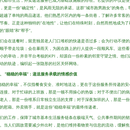
代都市生活，外卖递送服务已成为基础设施般的存在。它提供的不仅是便
，更是一份“确定性”，是风雨无阻的承诺。这群“城市跑男跑女”的角色，
超越了单纯的商品递送。他们熟悉片区内的每一条街巷，了解许多常客的
节奏。正是这种独特的“在地性”，让他们在特殊时刻，自然而然地成为了
的“眼睛”和“帮手”。
们会在送餐时，留意独居老人门口堆积的快递是否过多；会为行动不便的
顺手带走垃圾；会在暴雨天，为困在路上的行人提供一段顺风车。这些看
小的举动，并非平台考核的KPI，却源自一份朴素的邻里守望之情。他们
动的轨迹，编织起一张隐形的社区关怀网络。
、 “稳稳的幸福”：递送服务承载的情感价值
稳稳的幸福”，不仅指餐食安全、准时地送达，更在于这份服务所传递的安
连接。对于忙碌的上班族，那是一顿不用操心的热饭；对于不便出门的病
老人，那是一份维系日常独立生活的支撑；对于深夜加班的人，那是一份
的慰藉。外卖骑手，就是这份“稳稳幸福”的最终传递者。
们的工作，保障了城市基本生活服务链条在极端天气、公共事件期间的韧
。当人们因故需要减少外出时，是他们维持着物资与信息的流动，缓解焦