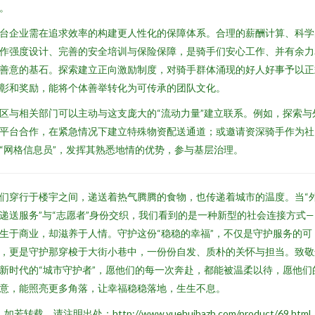
。
台企业需在追求效率的构建更人性化的保障体系。合理的薪酬计算、科学
作强度设计、完善的安全培训与保险保障，是骑手们安心工作、并有余力
善意的基石。探索建立正向激励制度，对骑手群体涌现的好人好事予以正
彰和奖励，能将个体善举转化为可传承的团队文化。
区与相关部门可以主动与这支庞大的“流动力量”建立联系。例如，探索与
平台合作，在紧急情况下建立特殊物资配送通道；或邀请资深骑手作为社
“网格信息员”，发挥其熟悉地情的优势，参与基层治理。
们穿行于楼宇之间，递送着热气腾腾的食物，也传递着城市的温度。当“
递送服务”与“志愿者”身份交织，我们看到的是一种新型的社会连接方式—
生于商业，却滋养于人情。守护这份“稳稳的幸福”，不仅是守护服务的可
，更是守护那穿梭于大街小巷中，一份份自发、质朴的关怀与担当。致敬
新时代的“城市守护者”，愿他们的每一次奔赴，都能被温柔以待，愿他们
意，能照亮更多角落，让幸福稳稳落地，生生不息。
如若转载，请注明出处：http://www.yuehuibazb.com/product/69.html