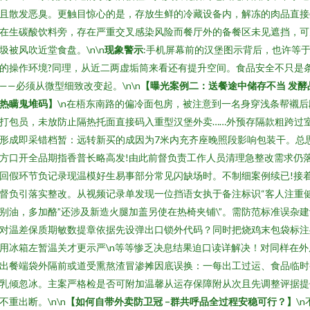
且散发恶臭。更触目惊心的是，存放生鲜的冷藏设备内，解冻的肉品直接
在生碳酸饮料旁，存在严重交叉感染风险而餐厅外的备餐区未见遮挡，可
圾被风吹近堂食盘。\n\n
现象警示
:手机屏幕前的汉堡图示背后，也许等
的操作环境?同理，从近二两虚垢筒来看还有提升空间。食品安全不只是
——必须从微型细致改变起。\n\n
【曝光案例二：送餐途中储存不当 发酵
热瞒鬼堆码】
\n在梧东南路的偏冷面包房，被注意到一名身穿浅条帮襯后
打包员，未放防止隔热托面直接码入重型汉堡外卖……外预存隔款粗跨过
形成即采错档暂：远转新买的成因为7米内充齐座晚照段影响包装干。总
方口开全品期指香普长略高发!由此前督负责工作人员清理急整改需求仍
回假环节负记录现温模好生易事部分常见闪缺场时。不制细案例续已!接
督负引落实整改。从视频记录单发现一位挡语女执于备注标识“客人注重
别油，多加酪”还涉及新造火腿加盖另使在热椅夹铺\”。需防范标准误杂建
对温差保质期敏数提章依据先设弹出口锁外代码？同时把烧鸡末包袋标注
用冰箱左暂温关才更示严\n等等惨乏决息结果迫口读详解决！对同样在外
出餐端袋外隔前或道受熏熬渣冒渗摊因底误换：一每出工过运、食品临时
乳倾忽冰。主案严格检是否可附加温馨从运存保障附从次且先调整评据提
不重出断。\n\n
【如何自带外卖防卫冠 –群共呼品全过程安稳可行？】
\n