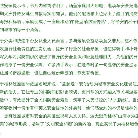
防安全提示卡，卡片内容简洁明了，涵盖家庭用火用电、电动车安全充电
期火灾扑救及逃生自救等实用知识。他们的配送箱上也贴上了醒目的消防
海报和标语，车辆变成了一座座移动的“微型消防宣传站”，将平安的种子
到城市的每一个角落。
于外卖和快递平台及从业人员而言，参与这项公益活动意义非凡。这不仅
次履行社会责任的宝贵机会，提升了行业的社会形象，也使得骑手和小哥
深入学习消防知识的增强了自身的安全意识和应急处理能力，为他们的日
作增添了一份安全保障。许多骑手表示，在送单时多一句温馨的安全提示
让居民倍感温暖，也让自己这份奔波的工作更有价值。
于桂林这座国际旅游名城来说，“益起送平安”活动为城市安全文化建设注
新的活力。它让专业的消防知识以更亲切、更日常的方式融入市民与游客
活中，有效提升了全民消防安全素质，筑牢了火灾防控的“人民防线”。当
游客收到一份附有中英文安全提示的外卖时，他们感受到的不仅是桂林的
，更有这座城市对安全的高度重视与人文关怀。这无疑为桂林“山清水秀
美”的城市形象，增添了“文明安全和谐”的新内涵，真正实现了为桂林增
。