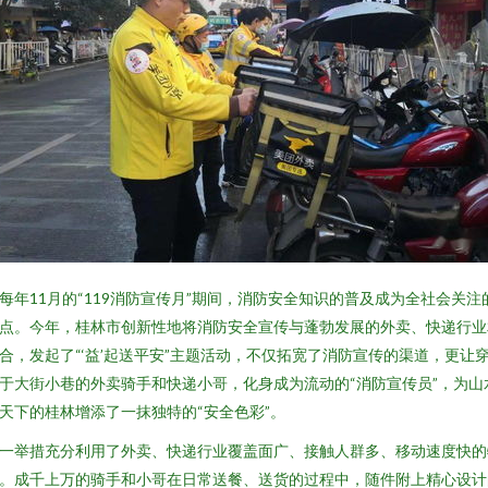
每年11月的“119消防宣传月”期间，消防安全知识的普及成为全社会关注
点。今年，桂林市创新性地将消防安全宣传与蓬勃发展的外卖、快递行业
合，发起了“‘益’起送平安”主题活动，不仅拓宽了消防宣传的渠道，更让
于大街小巷的外卖骑手和快递小哥，化身成为流动的“消防宣传员”，为山
天下的桂林增添了一抹独特的“安全色彩”。
一举措充分利用了外卖、快递行业覆盖面广、接触人群多、移动速度快的
。成千上万的骑手和小哥在日常送餐、送货的过程中，随件附上精心设计